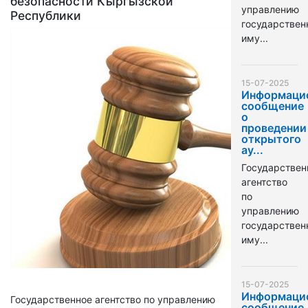
безопасности Кыргызской
управлению
Республики
государстве
иму...
15-07-2025
Информаци
сообщение
о
проведении
открытого
ау...
Государствен
агентство
по
управлению
государстве
иму...
15-07-2025
Информаци
Государственное агентство по управлению
сообщение