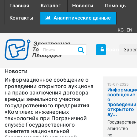
Главная
Каталог
Новости
Помощь
Контакты
Аналитические данные
KG
EN
Электронная
Торговая
Войти
Заре
Площадка
Новости
Информационное сообщение о
15-07-2025
проведении открытого аукциона
Информаци
на право заключения договора
сообщение
аренды земельного участка
о
проведении
государственного предприятия
открытого
«Комплекс инженерных
ау...
технологий» при Пограничной
Государствен
службе Государственного
агентство
комитета национальной
по