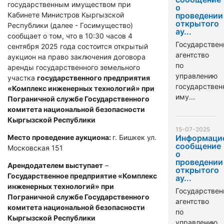
государственным имуществом при
о
Кабинете Министров Кыргызской
проведении
открытого
Республики (далее - Госимущество)
ау...
сообщает о том, что в 10:30 часов 4
Государствен
сентября 2025 года состоится открытый
агентство
аукцион на право заключения договора
по
аренды государственного земельного
управлению
участка
государственного предприятия
государстве
«Комплекс инженерных технологий» при
иму...
Пограничной службе Государственного
комитета национальной безопасности
Кыргызской Республики
15-07-2025
Место проведение аукциона:
г. Бишкек ул.
Информаци
сообщение
Московская 151
о
проведении
Арендодателем выступает
–
открытого
Государственное предприятие «Комплекс
ау...
инженерных технологий» при
Государствен
Пограничной службе Государственного
агентство
комитета национальной безопасности
по
Кыргызской Республики
управлению