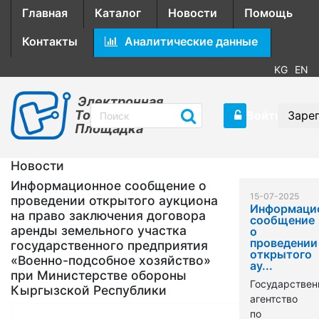
Главная
Каталог
Новости
Помощь
Контакты
Аналитические данные
KG
EN
Электронная
Торговая
Войти
Заре
Площадка
Новости
Информационное сообщение о
15-07-2025
проведении открытого аукциона
Информаци
на право заключения договора
сообщение
аренды земельного участка
о
проведении
государственного предприятия
открытого
«Военно-подсобное хозяйство»
ау...
при Министерстве обороны
Государствен
Кыргызской Республики
агентство
по