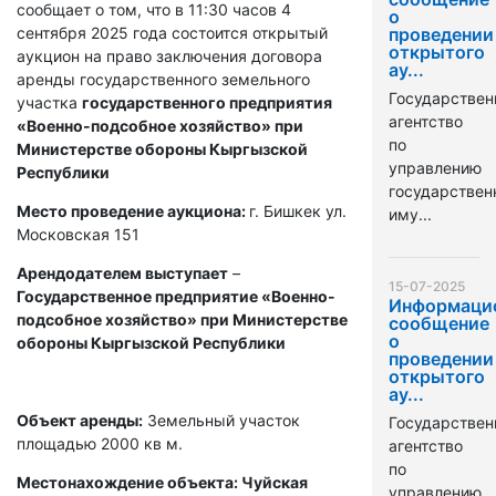
сообщает о том, что в 11:30 часов 4
о
сентября 2025 года состоится открытый
проведении
открытого
аукцион на право заключения договора
ау...
аренды государственного земельного
Государствен
участка
государственного предприятия
агентство
«Военно-подсобное хозяйство» при
по
Министерстве обороны Кыргызской
управлению
Республики
государстве
Место проведение аукциона:
г. Бишкек ул.
иму...
Московская 151
Арендодателем выступает
–
15-07-2025
Государственное предприятие «Военно-
Информаци
подсобное хозяйство» при Министерстве
сообщение
о
обороны Кыргызской Республики
проведении
открытого
ау...
Объект аренды:
Земельный участок
Государствен
площадью 2000 кв м.
агентство
по
Местонахождение объекта: Чуйская
управлению