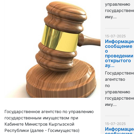
управлению
государстве
иму...
15-07-2025
Информаци
сообщение
о
проведении
открытого
ау...
Государствен
агентство
по
управлению
государстве
иму...
Государственное агентство по управлению
государственным имуществом при
Кабинете Министров Кыргызской
15-07-2025
Информаци
Республики (далее - Госимущество)
сообщение