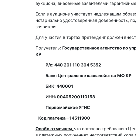
аукциона, внесенные заявителями гарантийные
Если в аукционе участвует надлежащим образ
нотариально удостоверенная доверенность, п
заявителя.
Для участия в торгах претендент должен внест
Получатель:
Государственное агентство по у
КР
Р/с:
440 201 110 304 5352
Банк: Центральное казначейство МФ КР
БИК: 440001
ИНН: 00405200110158
Первомайское УГНС
Код платежа – 14511900
Особо отмечаем,
что согласно требованию Це
в платежных поручениях несоответствий кода 