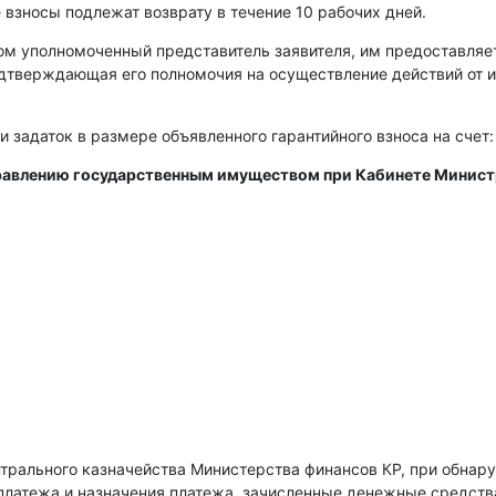
 взносы подлежат возврату в течение 10 рабочих дней.
ом уполномоченный представитель заявителя, им предоставляе
одтверждающая его полномочия на осуществление действий от 
и задаток в размере объявленного гарантийного взноса на счет:
правлению государственным имуществом при Кабинете Минис
нтрального казначейства Министерства финансов КР, при обнар
платежа и назначения платежа, зачисленные денежные средств