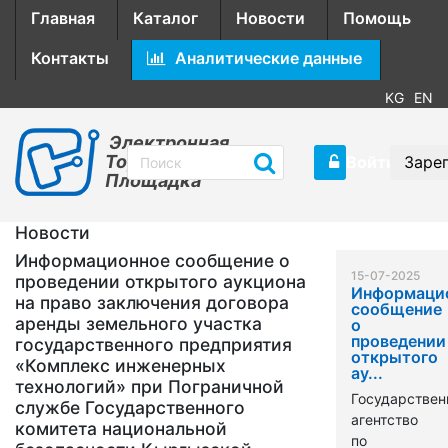
Главная
Каталог
Новости
Помощь
Контакты
Аналитические данные
KG
EN
Электронная
Торговая
Войти
Заре
Площадка
Новости
Информационное сообщение о
15-07-2025
проведении открытого аукциона
Информаци
на право заключения договора
сообщение
аренды земельного участка
о
проведении
государственного предприятия
открытого
«Комплекс инженерных
ау...
технологий» при Пограничной
Государствен
службе Государственного
агентство
комитета национальной
по