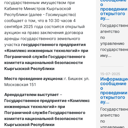
государственным имуществом при
о
Кабинете Министров Кыргызской
проведении
открытого
Республики (далее - Госимущество)
ау...
сообщает о том, что в 10:30 часов 4
Государствен
сентября 2025 года состоится открытый
агентство
аукцион на право заключения договора
по
аренды государственного земельного
управлению
участка
государственного предприятия
государстве
«Комплекс инженерных технологий» при
иму...
Пограничной службе Государственного
комитета национальной безопасности
Кыргызской Республики
15-07-2025
Место проведение аукциона:
г. Бишкек ул.
Информаци
сообщение
Московская 151
о
проведении
Арендодателем выступает
–
открытого
Государственное предприятие «Комплекс
ау...
инженерных технологий» при
Государствен
Пограничной службе Государственного
агентство
комитета национальной безопасности
по
Кыргызской Республики
управлению