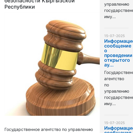
безопасности Кыргызской
управлению
Республики
государстве
иму...
15-07-2025
Информаци
сообщение
о
проведении
открытого
ау...
Государствен
агентство
по
управлению
государстве
иму...
15-07-2025
Информаци
Государственное агентство по управлению
сообщение