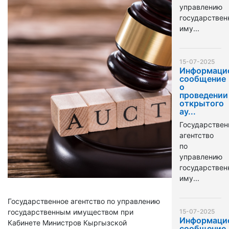
управлению
государстве
иму...
15-07-2025
Информаци
сообщение
о
проведении
открытого
ау...
Государствен
агентство
по
управлению
государстве
иму...
Государственное агентство по управлению
государственным имуществом при
15-07-2025
Информаци
Кабинете Министров Кыргызской
сообщение