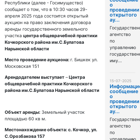
Республики (далее - Госимущество)
о
сообщает о том, что в 10:30 часов 29-
проведении
открытого
апреля 2025 года состоится открытый
ау...
аукцион на право заключения договора
Государствен
аренды государственного земельного
агентство
участка
центра общеврачебной практики
по
Кочкорского района им.С.Булатова
управлению
Нарынской области
государстве
Место проведение аукциона:
г. Бишкек ул.
иму...
Московская 151
Арендодателем выступает
–
Центра
15-07-2025
общеврачебной практики Кочкорского
Информаци
района им.С.Булатова Нарынской области
сообщение
о
проведении
открытого
ау...
Объект аренды:
Земельный участок
площадью 60 кв м.
Государствен
агентство
Местонахождение объекта: с. Кочкор, ул.
по
С.Орозбакова 157
управлению