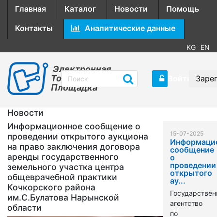
Главная
Каталог
Новости
Помощь
Контакты
Аналитические данные
KG
EN
Электронная
Торговая
Войти
Заре
Площадка
Новости
Информационное сообщение о
15-07-2025
проведении открытого аукциона
Информаци
на право заключения договора
сообщение
аренды государственного
о
проведении
земельного участка центра
открытого
общеврачебной практики
ау...
Кочкорского района
Государствен
им.С.Булатова Нарынской
агентство
области
по