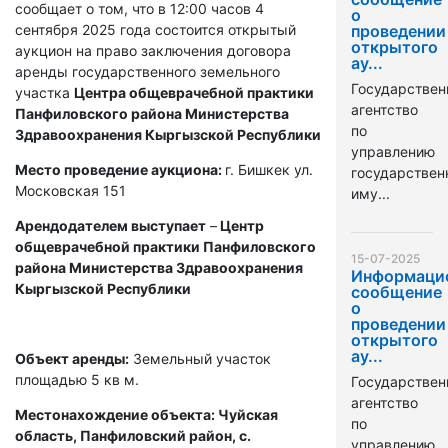
сообщает о том, что в 12:00 часов 4
о
сентября 2025 года состоится открытый
проведении
открытого
аукцион на право заключения договора
ау...
аренды государственного земельного
Государствен
участка
Центра общеврачебной практики
агентство
Панфиловского района Министерства
по
Здравоохранения Кыргызской Республики
управлению
Место проведение аукциона:
г. Бишкек ул.
государстве
Московская 151
иму...
Арендодателем выступает
–
Центр
общеврачебной практики Панфиловского
15-07-2025
района Министерства Здравоохранения
Информаци
Кыргызской Республики
сообщение
о
проведении
открытого
ау...
Объект аренды:
Земельный участок
площадью 5 кв м.
Государствен
агентство
Местонахождение объекта: Чуйская
по
область, Панфиловский район, с.
управлению