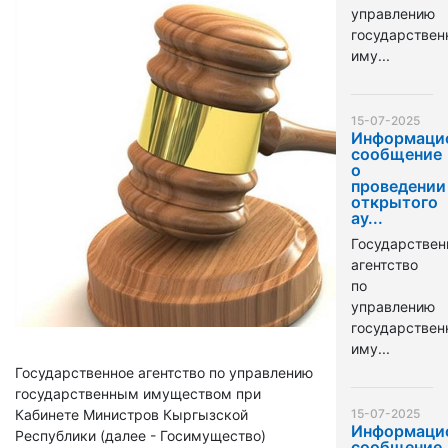
управлению
государстве
иму...
15-07-2025
Информаци
сообщение
о
проведении
открытого
ау...
Государствен
агентство
по
управлению
государстве
иму...
Государственное агентство по управлению
государственным имуществом при
Кабинете Министров Кыргызской
15-07-2025
Информаци
Республики (далее - Госимущество)
сообщение