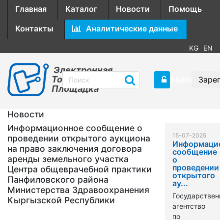
Главная
Каталог
Новости
Помощь
Контакты
Аналитические данные
KG
EN
Электронная
Торговая
Войти
Заре
Площадка
Новости
Информационное сообщение о
15-07-2025
проведении открытого аукциона
Информаци
на право заключения договора
сообщение
аренды земельного участка
о
проведении
Центра общеврачебной практики
открытого
Панфиловского района
ау...
Министерства Здравоохранения
Государствен
Кыргызской Республики
агентство
по