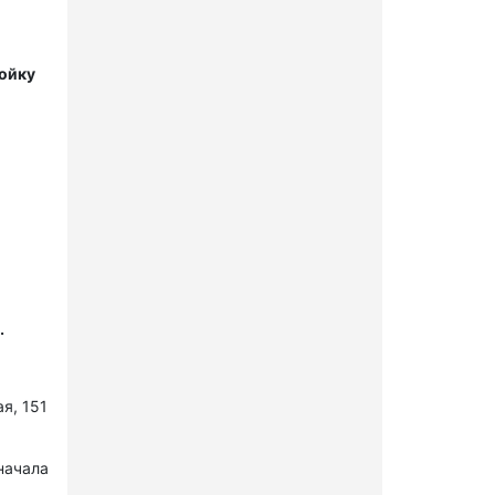
мойку
.
я, 151
начала