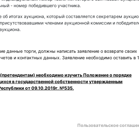
ный - номер победившего участника.
е об итогах аукциона, который составляется секретарем аукци
 присутствовавшими членами аукционной комиссии и победите
аукциона.
е данные торги, должны написать заявление о возврате своих
счетов и контактных данных. Заявление необходимо оставить в 
 (претендентам) необходимо изучить Положение о порядке
щихся в государственной собственности утвержденным
еспублики от 09.10.2019г. №535.
Пользовательское соглаше