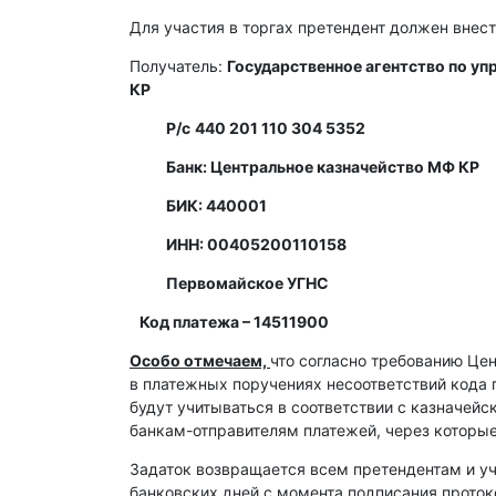
Для участия в торгах претендент должен внест
Получатель:
Государственное агентство по у
КР
Р/с
440 201 110 304 5352
Банк: Центральное казначейство МФ КР
БИК: 440001
ИНН: 00405200110158
Первомайское УГНС
Код платежа – 14511900
Особо отмечаем,
что согласно требованию Це
в платежных поручениях несоответствий кода 
будут учитываться в соответствии с казначей
банкам-отправителям платежей, через которы
Задаток возвращается всем претендентам и уч
банковских дней с момента подписания протоко