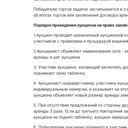
Победителю торгов задаток засчитывается в сч
об итогах торгов или заключения договора ар
Порядок проведения аукциона на право закл
1.Аукцион проводит назначенный аукционной к
участников с правилами и процедурой ведения
2.Аукционист объявляет наименование лота - з
аренды и шаг аукциона.
3. Участник аукциона, желающий заключить д
поднимает свою табличку.
4. Аукционист называет номер участника аукц
индивидуальным номером, и указывает на этог
аукциона объявляет новый размер аренды зем
5. При отсутствии предложений со стороны др
аренды 3 раза. Если до третьего повторения з
аукциона не поднял табличку, аукцион заверша
6. Победителем аукциона признается участник