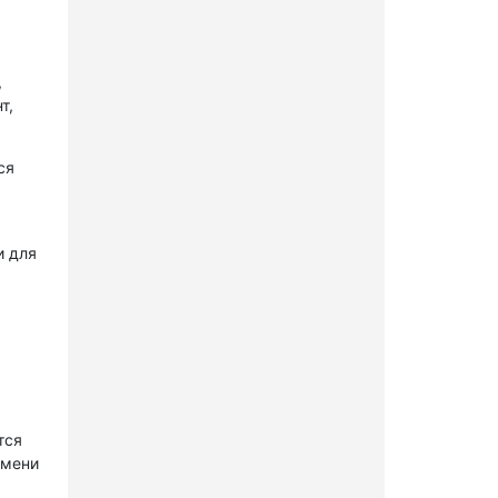
,
т,
ся
и для
тся
имени