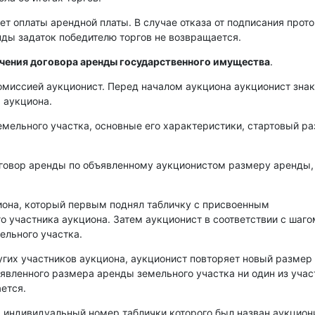
ет оплаты арендной платы. В случае отказа от подписания прот
енды задаток победителю торгов не возвращается.
ючения договора аренды государственного имущества
.
омиссией аукционист. Перед началом аукциона аукционист зна
 аукциона.
емельного участка, основные его характеристики, стартовый р
оговор аренды по объявленному аукционистом размеру аренды,
иона, который первым поднял табличку с присвоенным
о участника аукциона. Затем аукционист в соответствии с шаго
ельного участка.
угих участников аукциона, аукционист повторяет новый размер
аявленного размера аренды земельного участка ни один из уча
ется.
, индивидуальный номер таблички которого был назван аукцио