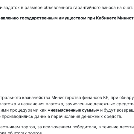
и задаток в размере объявленного гарантийного взноса на счет:
правлению государственным имуществом при Кабинете Минис
нтрального казначейства Министерства финансов КР, при обнар
платежа и назначения платежа, зачисленные денежные средств
скими процедурами как
«невыясненные суммы»
и будут возвра
е производились данные перечисления денежных средств.
астникам торгов, за исключением победителя, в течение десяти
ла об итогах торгов.