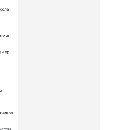
окола
комит
азмер
м
стников
нистом