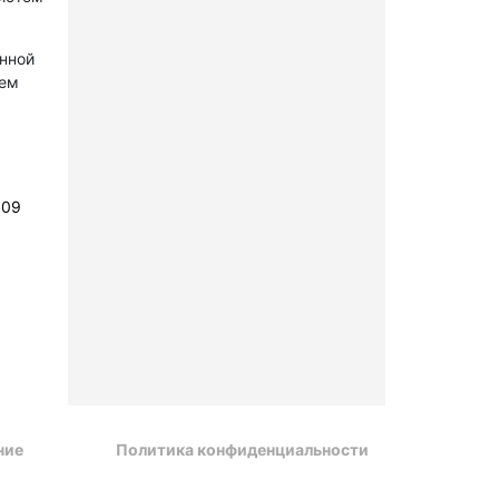
онной
лем
109
ние
Политика конфиденциальности