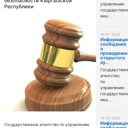
безопасности Кыргызской
управлению
Республики
государстве
иму...
15-07-2025
Информаци
сообщение
о
проведении
открытого
ау...
Государствен
агентство
по
управлению
государстве
иму...
15-07-2025
Информаци
Государственное агентство по управлению
сообщение