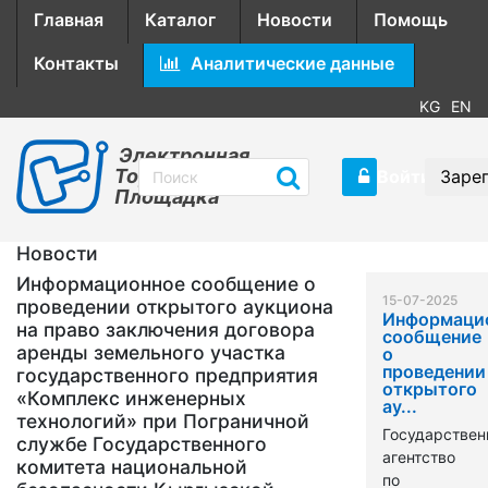
Главная
Каталог
Новости
Помощь
Контакты
Аналитические данные
KG
EN
Электронная
Торговая
Войти
Заре
Площадка
Новости
Информационное сообщение о
15-07-2025
проведении открытого аукциона
Информаци
на право заключения договора
сообщение
аренды земельного участка
о
проведении
государственного предприятия
открытого
«Комплекс инженерных
ау...
технологий» при Пограничной
Государствен
службе Государственного
агентство
комитета национальной
по