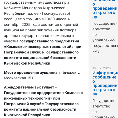
государственным имуществом при
о
Кабинете Министров Кыргызской
проведении
открытого
Республики (далее - Госимущество)
ау...
сообщает о том, что в 10:30 часов 4
Государствен
сентября 2025 года состоится открытый
агентство
аукцион на право заключения договора
по
аренды государственного земельного
управлению
участка
государственного предприятия
государстве
«Комплекс инженерных технологий» при
иму...
Пограничной службе Государственного
комитета национальной безопасности
Кыргызской Республики
15-07-2025
Место проведение аукциона:
г. Бишкек ул.
Информаци
сообщение
Московская 151
о
проведении
Арендодателем выступает
–
открытого
Государственное предприятие «Комплекс
ау...
инженерных технологий» при
Государствен
Пограничной службе Государственного
агентство
комитета национальной безопасности
по
Кыргызской Республики
управлению