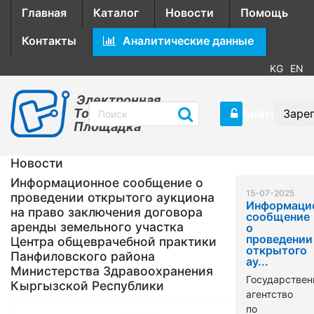
Главная
Каталог
Новости
Помощь
Контакты
Аналитические данные
KG
EN
Электронная
Торговая
Войти
Заре
Площадка
Новости
Информационное сообщение о
15-07-2025
проведении открытого аукциона
Информаци
на право заключения договора
сообщение
аренды земельного участка
о
проведении
Центра общеврачебной практики
открытого
Панфиловского района
ау...
Министерства Здравоохранения
Государствен
Кыргызской Республики
агентство
по