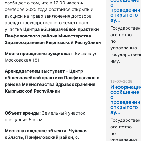
сообщает о том, что в 12:00 часов 4
о
сентября 2025 года состоится открытый
проведении
открытого
аукцион на право заключения договора
ау...
аренды государственного земельного
Государствен
участка
Центра общеврачебной практики
агентство
Панфиловского района Министерства
по
Здравоохранения Кыргызской Республики
управлению
Место проведение аукциона:
г. Бишкек ул.
государстве
Московская 151
иму...
Арендодателем выступает
–
Центр
общеврачебной практики Панфиловского
15-07-2025
района Министерства Здравоохранения
Информаци
Кыргызской Республики
сообщение
о
проведении
открытого
ау...
Объект аренды:
Земельный участок
площадью 5 кв м.
Государствен
агентство
Местонахождение объекта: Чуйская
по
область, Панфиловский район, с.
управлению