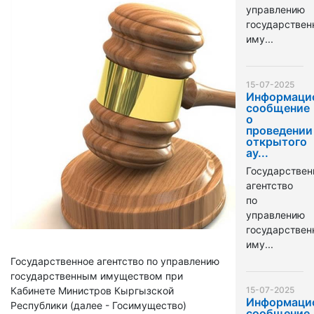
управлению
государстве
иму...
15-07-2025
Информаци
сообщение
о
проведении
открытого
ау...
Государствен
агентство
по
управлению
государстве
иму...
Государственное агентство по управлению
государственным имуществом при
Кабинете Министров Кыргызской
15-07-2025
Информаци
Республики (далее - Госимущество)
сообщение