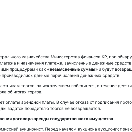
нтрального казначейства Министерства финансов КР, при обнар
платежа и назначения платежа, зачисленные денежные средств
скими процедурами как
«невыясненные суммы»
и будут возвра
е производились данные перечисления денежных средств.
астникам торгов, за исключением победителя, в течение десяти
ла об итогах торгов.
ет оплаты арендной платы. В случае отказа от подписания прот
енды задаток победителю торгов не возвращается.
ючения договора аренды государственного имущества
.
омиссией аукционист. Перед началом аукциона аукционист зна