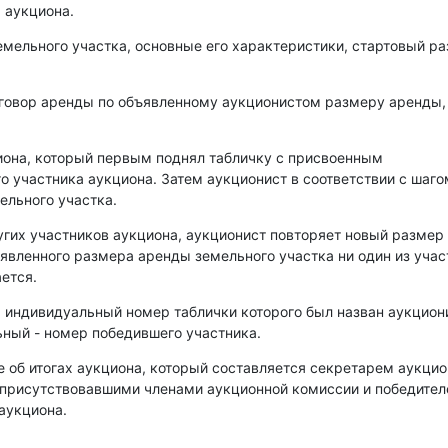
 аукциона.
емельного участка, основные его характеристики, стартовый р
оговор аренды по объявленному аукционистом размеру аренды,
иона, который первым поднял табличку с присвоенным
о участника аукциона. Затем аукционист в соответствии с шаго
ельного участка.
угих участников аукциона, аукционист повторяет новый размер
аявленного размера аренды земельного участка ни один из уча
ется.
, индивидуальный номер таблички которого был назван аукцио
ный - номер победившего участника.
е об итогах аукциона, который составляется секретарем аукци
 присутствовавшими членами аукционной комиссии и победите
аукциона.