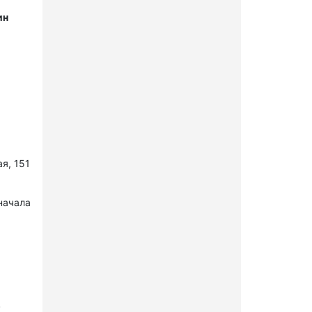
ин
я, 151
начала
в