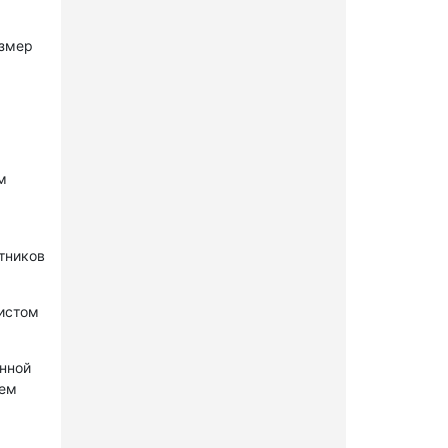
азмер
м
стников
нистом
онной
лем