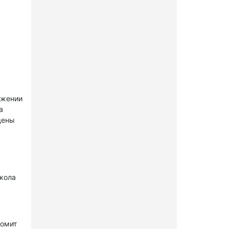
ужении
а
щены
окола
комит