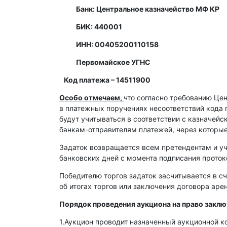
Банк: Центральное казначейство МФ КР
БИК: 440001
ИНН: 00405200110158
Первомайское УГНС
Код платежа – 14511900
Особо отмечаем,
что согласно требованию Це
в платежных поручениях несоответствий кода 
будут учитываться в соответствии с казначей
банкам-отправителям платежей, через которы
Задаток возвращается всем претендентам и уч
банковских дней с момента подписания протоко
Победителю торгов задаток засчитывается в сч
об итогах торгов или заключения договора ар
Порядок проведения аукциона на право закл
1.Аукцион проводит назначенный аукционной к