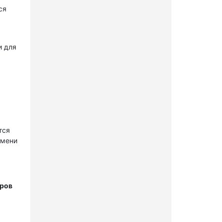
ся
и для
тся
имени
тров