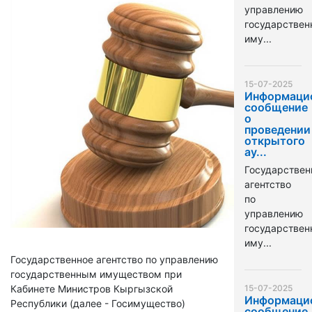
управлению
государстве
иму...
15-07-2025
Информаци
сообщение
о
проведении
открытого
ау...
Государствен
агентство
по
управлению
государстве
иму...
Государственное агентство по управлению
государственным имуществом при
Кабинете Министров Кыргызской
15-07-2025
Информаци
Республики (далее - Госимущество)
сообщение