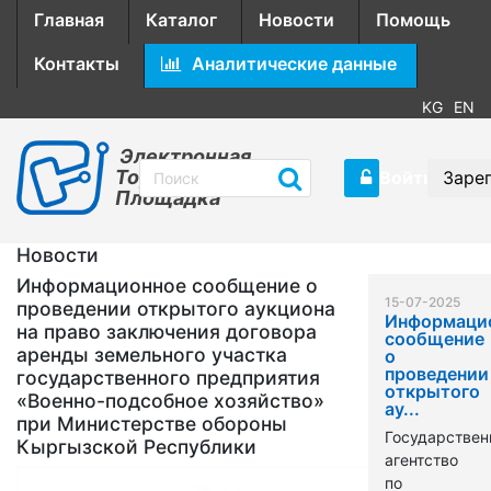
Главная
Каталог
Новости
Помощь
Контакты
Аналитические данные
KG
EN
Электронная
Торговая
Войти
Заре
Площадка
Новости
Информационное сообщение о
15-07-2025
проведении открытого аукциона
Информаци
на право заключения договора
сообщение
аренды земельного участка
о
проведении
государственного предприятия
открытого
«Военно-подсобное хозяйство»
ау...
при Министерстве обороны
Государствен
Кыргызской Республики
агентство
по