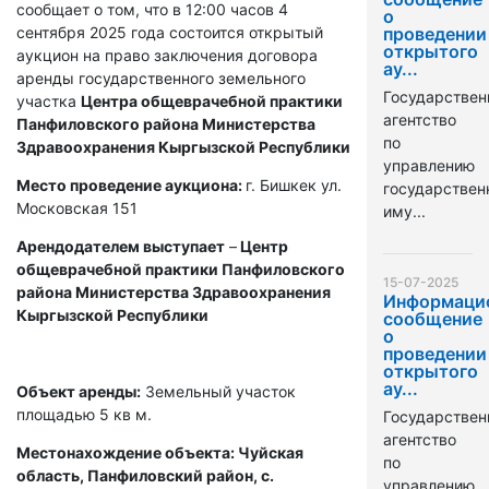
сообщает о том, что в 12:00 часов 4
о
сентября 2025 года состоится открытый
проведении
открытого
аукцион на право заключения договора
ау...
аренды государственного земельного
Государствен
участка
Центра общеврачебной практики
агентство
Панфиловского района Министерства
по
Здравоохранения Кыргызской Республики
управлению
Место проведение аукциона:
г. Бишкек ул.
государстве
Московская 151
иму...
Арендодателем выступает
–
Центр
общеврачебной практики Панфиловского
15-07-2025
района Министерства Здравоохранения
Информаци
Кыргызской Республики
сообщение
о
проведении
открытого
ау...
Объект аренды:
Земельный участок
площадью 5 кв м.
Государствен
агентство
Местонахождение объекта: Чуйская
по
область, Панфиловский район, с.
управлению