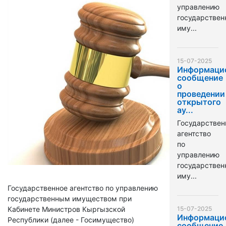
управлению
государстве
иму...
15-07-2025
Информаци
сообщение
о
проведении
открытого
ау...
Государствен
агентство
по
управлению
государстве
иму...
Государственное агентство по управлению
государственным имуществом при
Кабинете Министров Кыргызской
15-07-2025
Информаци
Республики (далее - Госимущество)
сообщение