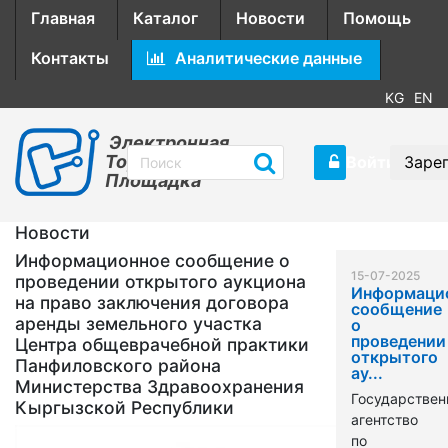
Главная
Каталог
Новости
Помощь
Контакты
Аналитические данные
KG
EN
Электронная
Торговая
Войти
Заре
Площадка
Новости
Информационное сообщение о
15-07-2025
проведении открытого аукциона
Информаци
на право заключения договора
сообщение
аренды земельного участка
о
проведении
Центра общеврачебной практики
открытого
Панфиловского района
ау...
Министерства Здравоохранения
Государствен
Кыргызской Республики
агентство
по