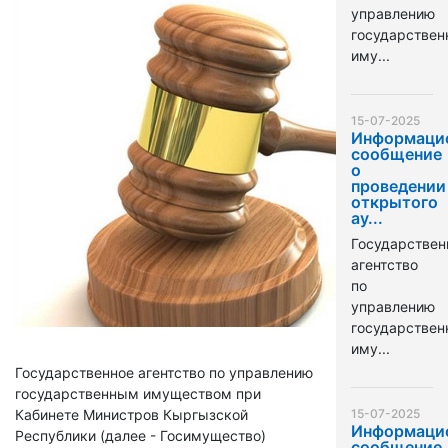
управлению
государстве
иму...
15-07-2025
Информаци
сообщение
о
проведении
открытого
ау...
Государствен
агентство
по
управлению
государстве
иму...
Государственное агентство по управлению
государственным имуществом при
Кабинете Министров Кыргызской
15-07-2025
Информаци
Республики (далее - Госимущество)
сообщение