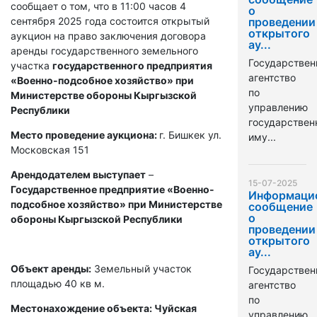
сообщает о том, что в 11:00 часов 4
о
сентября 2025 года состоится открытый
проведении
открытого
аукцион на право заключения договора
ау...
аренды государственного земельного
Государствен
участка
государственного предприятия
агентство
«Военно-подсобное хозяйство» при
по
Министерстве обороны Кыргызской
управлению
Республики
государстве
Место проведение аукциона:
г. Бишкек ул.
иму...
Московская 151
Арендодателем выступает
–
15-07-2025
Государственное предприятие «Военно-
Информаци
подсобное хозяйство» при Министерстве
сообщение
о
обороны Кыргызской Республики
проведении
открытого
ау...
Объект аренды:
Земельный участок
Государствен
площадью 40 кв м.
агентство
по
Местонахождение объекта: Чуйская
управлению