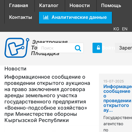
Главная
Каталог
Новости
Помощь
Контакты
Аналитические данные
KG
EN
Электронная
Торговая
Войти
Заре
Площадка
Новости
Информационное сообщение о
15-07-2025
проведении открытого аукциона
Информаци
на право заключения договора
сообщение
аренды земельного участка
о
проведении
государственного предприятия
открытого
«Военно-подсобное хозяйство»
ау...
при Министерстве обороны
Государствен
Кыргызской Республики
агентство
по