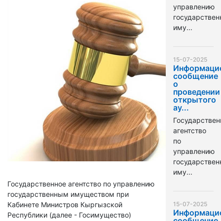
управлению
государстве
иму...
15-07-2025
Информаци
сообщение
о
проведении
открытого
ау...
Государствен
агентство
по
управлению
государстве
иму...
Государственное агентство по управлению
государственным имуществом при
Кабинете Министров Кыргызской
15-07-2025
Информаци
Республики (далее - Госимущество)
сообщение