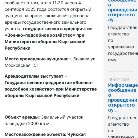
сообщает о том, что в 11:30 часов 4
о
сентября 2025 года состоится открытый
проведении
открытого
аукцион на право заключения договора
ау...
аренды государственного земельного
Государствен
участка
государственного предприятия
агентство
«Военно-подсобное хозяйство» при
по
Министерстве обороны Кыргызской
управлению
Республики
государстве
Место проведение аукциона:
г. Бишкек ул.
иму...
Московская 151
Арендодателем выступает
–
15-07-2025
Государственное предприятие «Военно-
Информаци
подсобное хозяйство» при Министерстве
сообщение
о
обороны Кыргызской Республики
проведении
открытого
ау...
Объект аренды:
Земельный участок
Государствен
площадью 2000 кв м.
агентство
по
Местонахождение объекта: Чуйская
управлению