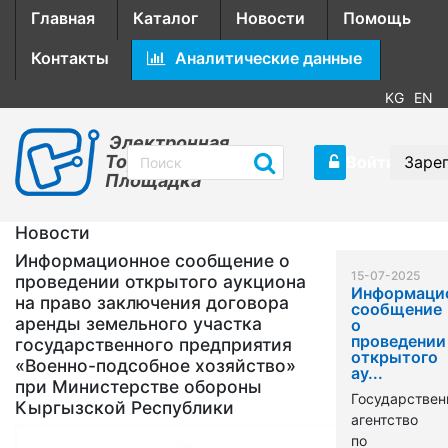
Главная
Каталог
Новости
Помощь
Контакты
Аналитические данные
KG
EN
Электронная
Торговая
Войти
Заре
Площадка
Новости
Информационное сообщение о
15-07-2025
проведении открытого аукциона
Информаци
на право заключения договора
сообщение
аренды земельного участка
о
проведении
государственного предприятия
открытого
«Военно-подсобное хозяйство»
ау...
при Министерстве обороны
Государствен
Кыргызской Республики
агентство
по