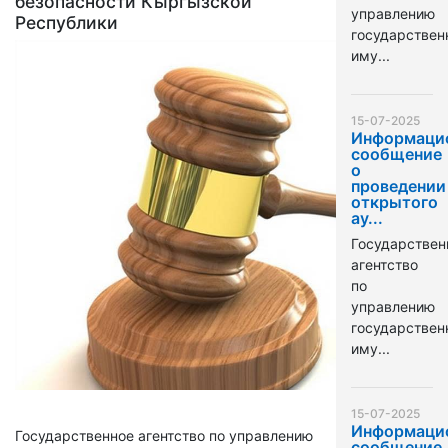
безопасности Кыргызской
управлению
Республики
государстве
иму...
15-07-2025
Информаци
сообщение
о
проведении
открытого
ау...
Государствен
агентство
по
управлению
государстве
иму...
15-07-2025
Информаци
Государственное агентство по управлению
сообщение