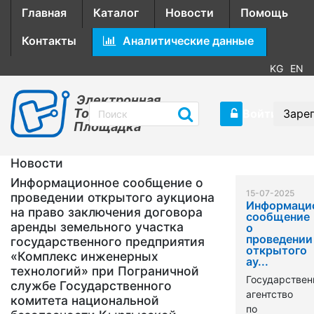
Главная
Каталог
Новости
Помощь
Контакты
Аналитические данные
KG
EN
Электронная
Торговая
Войти
Заре
Площадка
Новости
Информационное сообщение о
15-07-2025
проведении открытого аукциона
Информаци
на право заключения договора
сообщение
аренды земельного участка
о
проведении
государственного предприятия
открытого
«Комплекс инженерных
ау...
технологий» при Пограничной
Государствен
службе Государственного
агентство
комитета национальной
по