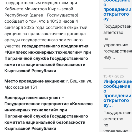
государственным имуществом при
о
Кабинете Министров Кыргызской
проведении
открытого
Республики (далее - Госимущество)
ау...
сообщает о том, что в 10:30 часов 4
Государствен
сентября 2025 года состоится открытый
агентство
аукцион на право заключения договора
по
аренды государственного земельного
управлению
участка
государственного предприятия
государстве
«Комплекс инженерных технологий» при
иму...
Пограничной службе Государственного
комитета национальной безопасности
Кыргызской Республики
15-07-2025
Место проведение аукциона:
г. Бишкек ул.
Информаци
сообщение
Московская 151
о
проведении
Арендодателем выступает
–
открытого
Государственное предприятие «Комплекс
ау...
инженерных технологий» при
Государствен
Пограничной службе Государственного
агентство
комитета национальной безопасности
по
Кыргызской Республики
управлению