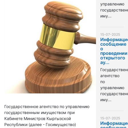
управлению
государстве
иму...
15-07-2025
Информаци
сообщение
о
проведении
открытого
ау...
Государствен
агентство
по
управлению
государстве
иму...
Государственное агентство по управлению
государственным имуществом при
Кабинете Министров Кыргызской
15-07-2025
Информаци
Республики (далее - Госимущество)
сообщение