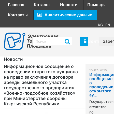
Главная
Каталог
Новости
Помощь
Контакты
Аналитические данные
KG
EN
Электронная
Торговая
Войти
Заре
Площадка
Новости
Информационное сообщение о
15-07-2025
проведении открытого аукциона
Информаци
на право заключения договора
сообщение
аренды земельного участка
о
проведении
государственного предприятия
открытого
«Военно-подсобное хозяйство»
ау...
при Министерстве обороны
Государствен
Кыргызской Республики
агентство
по