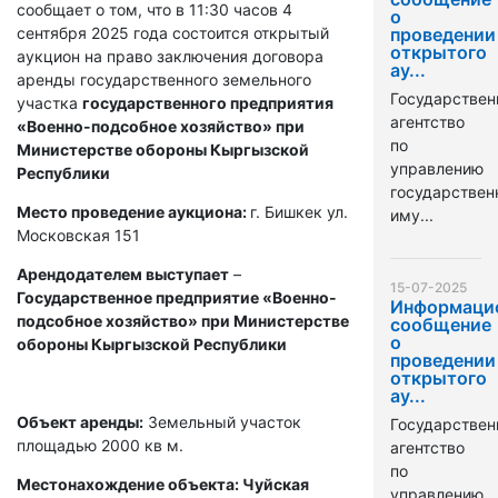
сообщает о том, что в 11:30 часов 4
о
сентября 2025 года состоится открытый
проведении
открытого
аукцион на право заключения договора
ау...
аренды государственного земельного
Государствен
участка
государственного предприятия
агентство
«Военно-подсобное хозяйство» при
по
Министерстве обороны Кыргызской
управлению
Республики
государстве
Место проведение аукциона:
г. Бишкек ул.
иму...
Московская 151
Арендодателем выступает
–
15-07-2025
Государственное предприятие «Военно-
Информаци
подсобное хозяйство» при Министерстве
сообщение
о
обороны Кыргызской Республики
проведении
открытого
ау...
Объект аренды:
Земельный участок
Государствен
площадью 2000 кв м.
агентство
по
Местонахождение объекта: Чуйская
управлению