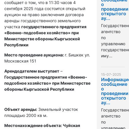
сообщает о том, что в 11:30 часов 4
о
сентября 2025 года состоится открытый
проведении
открытого
аукцион на право заключения договора
ау...
аренды государственного земельного
Государствен
участка
государственного предприятия
агентство
«Военно-подсобное хозяйство» при
по
Министерстве обороны Кыргызской
управлению
Республики
государстве
Место проведение аукциона:
г. Бишкек ул.
иму...
Московская 151
Арендодателем выступает
–
15-07-2025
Государственное предприятие «Военно-
Информаци
подсобное хозяйство» при Министерстве
сообщение
о
обороны Кыргызской Республики
проведении
открытого
ау...
Объект аренды:
Земельный участок
Государствен
площадью 2000 кв м.
агентство
по
Местонахождение объекта: Чуйская
управлению