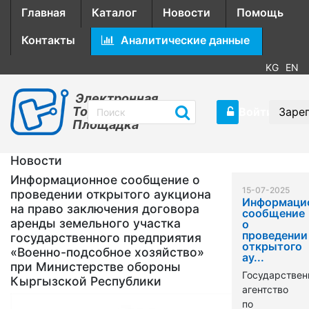
Главная
Каталог
Новости
Помощь
Контакты
Аналитические данные
KG
EN
Электронная
Торговая
Войти
Заре
Площадка
Новости
Информационное сообщение о
15-07-2025
проведении открытого аукциона
Информаци
на право заключения договора
сообщение
аренды земельного участка
о
проведении
государственного предприятия
открытого
«Военно-подсобное хозяйство»
ау...
при Министерстве обороны
Государствен
Кыргызской Республики
агентство
по