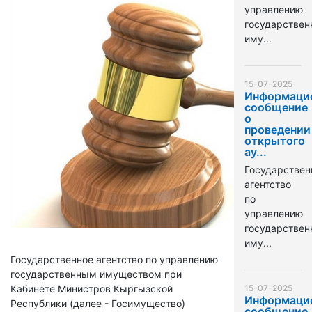
управлению
государстве
иму...
15-07-2025
Информаци
сообщение
о
проведении
открытого
ау...
Государствен
агентство
по
управлению
государстве
иму...
Государственное агентство по управлению
государственным имуществом при
Кабинете Министров Кыргызской
15-07-2025
Информаци
Республики (далее - Госимущество)
сообщение