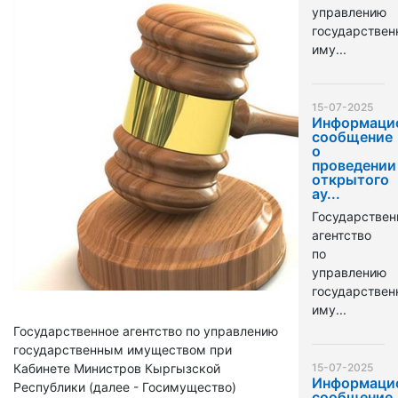
управлению
государстве
иму...
15-07-2025
Информаци
сообщение
о
проведении
открытого
ау...
Государствен
агентство
по
управлению
государстве
иму...
Государственное агентство по управлению
государственным имуществом при
Кабинете Министров Кыргызской
15-07-2025
Информаци
Республики (далее - Госимущество)
сообщение