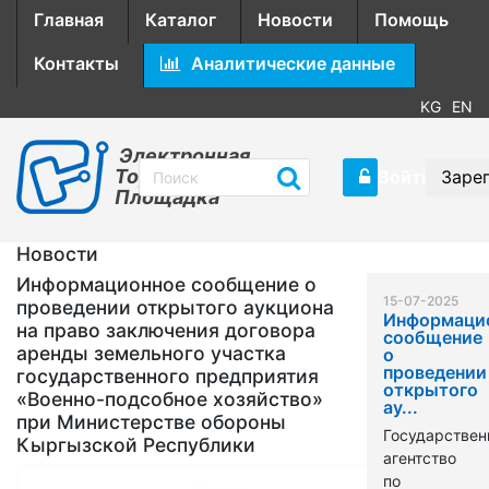
Главная
Каталог
Новости
Помощь
Контакты
Аналитические данные
KG
EN
Электронная
Торговая
Войти
Заре
Площадка
Новости
Информационное сообщение о
15-07-2025
проведении открытого аукциона
Информаци
на право заключения договора
сообщение
аренды земельного участка
о
проведении
государственного предприятия
открытого
«Военно-подсобное хозяйство»
ау...
при Министерстве обороны
Государствен
Кыргызской Республики
агентство
по