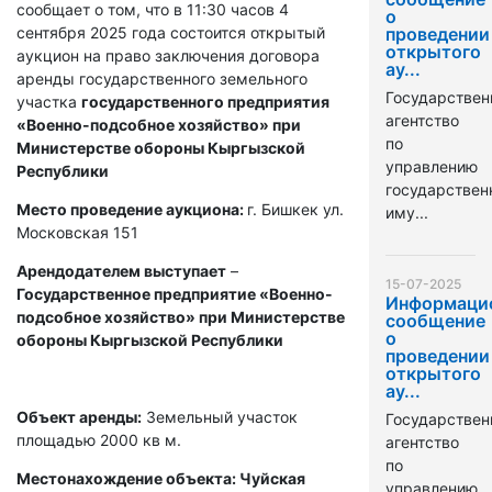
сообщает о том, что в 11:30 часов 4
о
сентября 2025 года состоится открытый
проведении
открытого
аукцион на право заключения договора
ау...
аренды государственного земельного
Государствен
участка
государственного предприятия
агентство
«Военно-подсобное хозяйство» при
по
Министерстве обороны Кыргызской
управлению
Республики
государстве
Место проведение аукциона:
г. Бишкек ул.
иму...
Московская 151
Арендодателем выступает
–
15-07-2025
Государственное предприятие «Военно-
Информаци
подсобное хозяйство» при Министерстве
сообщение
о
обороны Кыргызской Республики
проведении
открытого
ау...
Объект аренды:
Земельный участок
Государствен
площадью 2000 кв м.
агентство
по
Местонахождение объекта: Чуйская
управлению