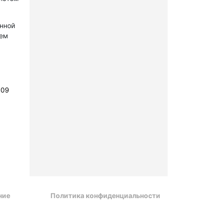
онной
лем
109
ние
Политика конфиденциальности