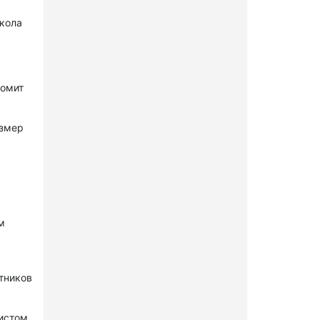
окола
комит
азмер
м
стников
нистом