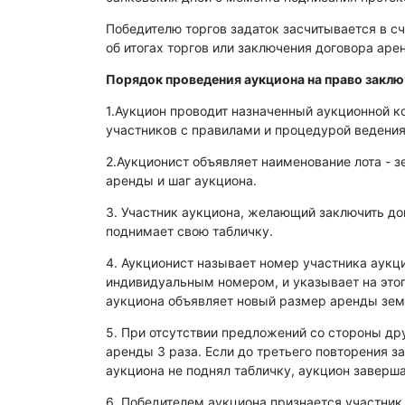
Победителю торгов задаток засчитывается в сч
об итогах торгов или заключения договора ар
Порядок проведения аукциона на право закл
1.Аукцион проводит назначенный аукционной к
участников с правилами и процедурой ведения
2.Аукционист объявляет наименование лота - з
аренды и шаг аукциона.
3. Участник аукциона, желающий заключить д
поднимает свою табличку.
4. Аукционист называет номер участника аукц
индивидуальным номером, и указывает на этог
аукциона объявляет новый размер аренды зем
5. При отсутствии предложений со стороны др
аренды 3 раза. Если до третьего повторения з
аукциона не поднял табличку, аукцион заверша
6. Победителем аукциона признается участник