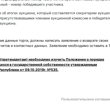
ный - номер победившего участника.
е об итогах аукциона, который составляется секретарем аукци
 присутствовавшими членами аукционной комиссии и победите
аукциона.
е данные торги, должны написать заявление о возврате своих
счетов и контактных данных. Заявление необходимо оставить в 
 (претендентам) необходимо изучить Положение о порядке
щихся в государственной собственности утвержденным
еспублики от 09.10.2019г. №535.
Пользовательское соглаше