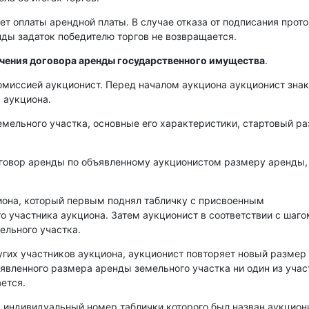
ет оплаты арендной платы. В случае отказа от подписания прот
енды задаток победителю торгов не возвращается.
ючения договора аренды государственного имущества
.
омиссией аукционист. Перед началом аукциона аукционист зна
 аукциона.
емельного участка, основные его характеристики, стартовый р
оговор аренды по объявленному аукционистом размеру аренды,
иона, который первым поднял табличку с присвоенным
о участника аукциона. Затем аукционист в соответствии с шаго
ельного участка.
угих участников аукциона, аукционист повторяет новый размер
аявленного размера аренды земельного участка ни один из уча
ется.
, индивидуальный номер таблички которого был назван аукцио