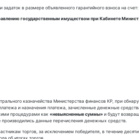
и задаток в размере объявленного гарантийного взноса на счет:
правлению государственным имуществом при Кабинете Минис
нтрального казначейства Министерства финансов КР, при обнар
платежа и назначения платежа, зачисленные денежные средств
скими процедурами как
«невыясненные суммы»
и будут возвра
е производились данные перечисления денежных средств.
астникам торгов, за исключением победителя, в течение десяти
ла об итогах торгов.