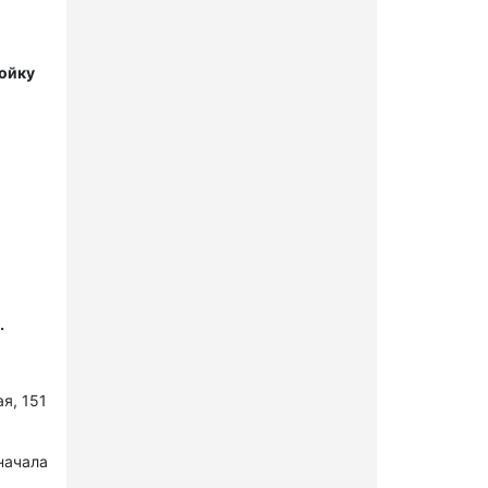
мойку
.
я, 151
начала