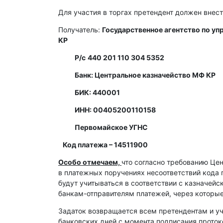
Для участия в торгах претендент должен внест
Получатель:
Государственное агентство по у
КР
Р/с
440 201 110 304 5352
Банк: Центральное казначейство МФ КР
БИК: 440001
ИНН: 00405200110158
Первомайское УГНС
Код платежа – 14511900
Особо отмечаем,
что согласно требованию Це
в платежных поручениях несоответствий кода 
будут учитываться в соответствии с казначей
банкам-отправителям платежей, через которы
Задаток возвращается всем претендентам и уч
банковских дней с момента подписания протоко