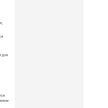
,
т,
ся
и для
тся
имени