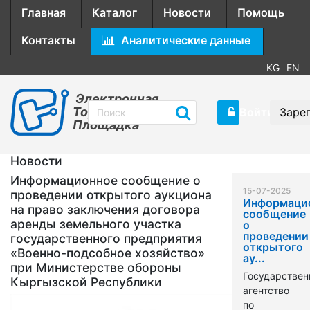
Главная
Каталог
Новости
Помощь
Контакты
Аналитические данные
KG
EN
Электронная
Торговая
Войти
Заре
Площадка
Новости
Информационное сообщение о
15-07-2025
проведении открытого аукциона
Информаци
на право заключения договора
сообщение
аренды земельного участка
о
проведении
государственного предприятия
открытого
«Военно-подсобное хозяйство»
ау...
при Министерстве обороны
Государствен
Кыргызской Республики
агентство
по