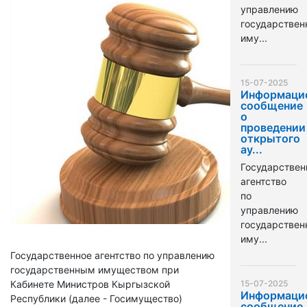
управлению
государстве
иму...
15-07-2025
Информаци
сообщение
о
проведении
открытого
ау...
Государствен
агентство
по
управлению
государстве
иму...
Государственное агентство по управлению
государственным имуществом при
Кабинете Министров Кыргызской
15-07-2025
Информаци
Республики (далее - Госимущество)
сообщение