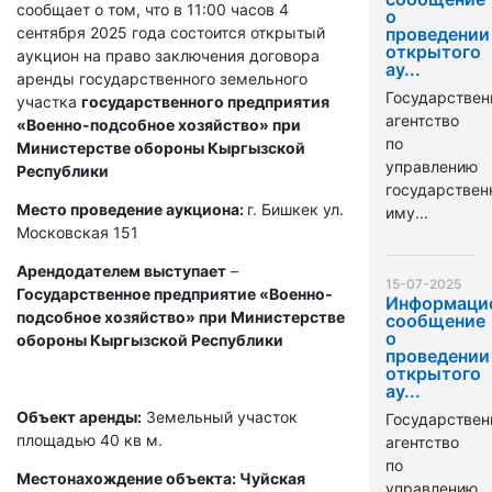
сообщает о том, что в 11:00 часов 4
о
сентября 2025 года состоится открытый
проведении
открытого
аукцион на право заключения договора
ау...
аренды государственного земельного
Государствен
участка
государственного предприятия
агентство
«Военно-подсобное хозяйство» при
по
Министерстве обороны Кыргызской
управлению
Республики
государстве
Место проведение аукциона:
г. Бишкек ул.
иму...
Московская 151
Арендодателем выступает
–
15-07-2025
Государственное предприятие «Военно-
Информаци
подсобное хозяйство» при Министерстве
сообщение
о
обороны Кыргызской Республики
проведении
открытого
ау...
Объект аренды:
Земельный участок
Государствен
площадью 40 кв м.
агентство
по
Местонахождение объекта: Чуйская
управлению