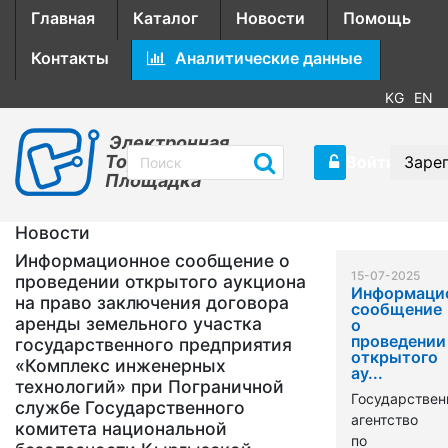
Главная
Каталог
Новости
Помощь
Контакты
Аналитические данные
KG
EN
Электронная
Торговая
Войти
Заре
Площадка
Новости
Информационное сообщение о
15-07-2025
проведении открытого аукциона
Информаци
на право заключения договора
сообщение
аренды земельного участка
о
проведении
государственного предприятия
открытого
«Комплекс инженерных
ау...
технологий» при Пограничной
Государствен
службе Государственного
агентство
комитета национальной
по