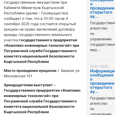
государственным имуществом при
о
Кабинете Министров Кыргызской
проведении
открытого
Республики (далее - Госимущество)
ау...
сообщает о том, что в 10:30 часов 4
Государствен
сентября 2025 года состоится открытый
агентство
аукцион на право заключения договора
по
аренды государственного земельного
управлению
участка
государственного предприятия
государстве
«Комплекс инженерных технологий» при
иму...
Пограничной службе Государственного
комитета национальной безопасности
Кыргызской Республики
15-07-2025
Место проведение аукциона:
г. Бишкек ул.
Информаци
сообщение
Московская 151
о
проведении
Арендодателем выступает
–
открытого
Государственное предприятие «Комплекс
ау...
инженерных технологий» при
Государствен
Пограничной службе Государственного
агентство
комитета национальной безопасности
по
Кыргызской Республики
управлению