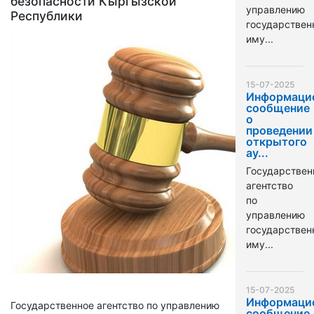
безопасности Кыргызской
управлению
Республики
государстве
иму...
15-07-2025
Информаци
сообщение
о
проведении
открытого
ау...
Государствен
агентство
по
управлению
государстве
иму...
15-07-2025
Информаци
Государственное агентство по управлению
сообщение