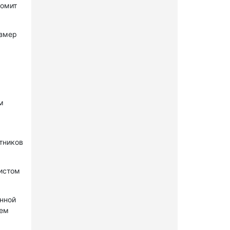
комит
азмер
м
стников
нистом
онной
лем