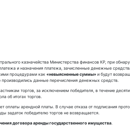
нтрального казначейства Министерства финансов КР, при обнар
платежа и назначения платежа, зачисленные денежные средств
скими процедурами как
«невыясненные суммы»
и будут возвра
е производились данные перечисления денежных средств.
астникам торгов, за исключением победителя, в течение десяти
ла об итогах торгов.
ет оплаты арендной платы. В случае отказа от подписания прот
енды задаток победителю торгов не возвращается.
ючения договора аренды государственного имущества
.