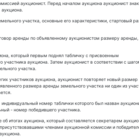
омиссией аукционист. Перед началом аукциона аукционист зна
 аукциона.
емельного участка, основные его характеристики, стартовый р
оговор аренды по объявленному аукционистом размеру аренды,
иона, который первым поднял табличку с присвоенным
о участника аукциона. Затем аукционист в соответствии с шаго
ельного участка.
угих участников аукциона, аукционист повторяет новый размер
аявленного размера аренды земельного участка ни один из уча
ется.
, индивидуальный номер таблички которого был назван аукцио
ный - номер победившего участника.
е об итогах аукциона, который составляется секретарем аукци
 присутствовавшими членами аукционной комиссии и победите
аукциона.