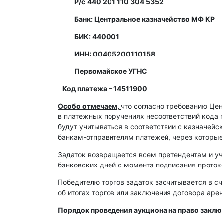
Р/с
440 201 110 304 5352
Банк: Центральное казначейство МФ КР
БИК: 440001
ИНН: 00405200110158
Первомайское УГНС
Код платежа – 14511900
Особо отмечаем,
что согласно требованию Це
в платежных поручениях несоответствий кода 
будут учитываться в соответствии с казначей
банкам-отправителям платежей, через которы
Задаток возвращается всем претендентам и уч
банковских дней с момента подписания протоко
Победителю торгов задаток засчитывается в сч
об итогах торгов или заключения договора ар
Порядок проведения аукциона на право закл