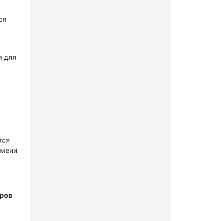
ся
и для
тся
имени
тров