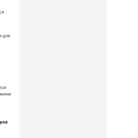
ся
и для
тся
имени
тров