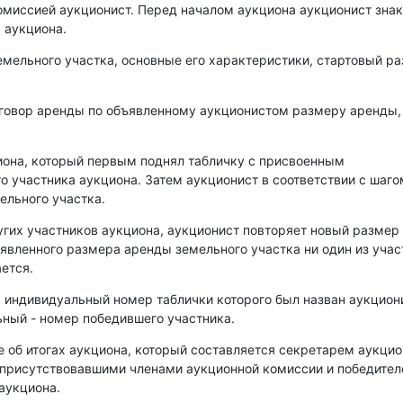
омиссией аукционист. Перед началом аукциона аукционист зна
 аукциона.
емельного участка, основные его характеристики, стартовый р
оговор аренды по объявленному аукционистом размеру аренды,
иона, который первым поднял табличку с присвоенным
о участника аукциона. Затем аукционист в соответствии с шаго
ельного участка.
угих участников аукциона, аукционист повторяет новый размер
аявленного размера аренды земельного участка ни один из уча
ется.
, индивидуальный номер таблички которого был назван аукцио
ный - номер победившего участника.
е об итогах аукциона, который составляется секретарем аукци
 присутствовавшими членами аукционной комиссии и победите
аукциона.