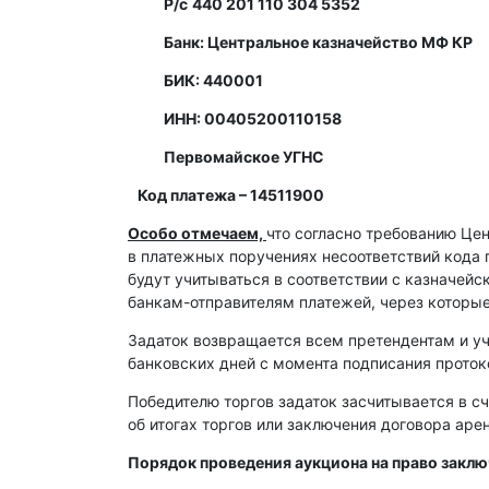
Р/с
440 201 110 304 5352
Банк: Центральное казначейство МФ КР
БИК: 440001
ИНН: 00405200110158
Первомайское УГНС
Код платежа – 14511900
Особо отмечаем,
что согласно требованию Це
в платежных поручениях несоответствий кода 
будут учитываться в соответствии с казначей
банкам-отправителям платежей, через которы
Задаток возвращается всем претендентам и уч
банковских дней с момента подписания протоко
Победителю торгов задаток засчитывается в сч
об итогах торгов или заключения договора ар
Порядок проведения аукциона на право закл