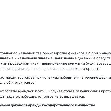
нтрального казначейства Министерства финансов КР, при обнар
платежа и назначения платежа, зачисленные денежные средств
скими процедурами как
«невыясненные суммы»
и будут возвра
е производились данные перечисления денежных средств.
астникам торгов, за исключением победителя, в течение десяти
ла об итогах торгов.
ет оплаты арендной платы. В случае отказа от подписания прот
енды задаток победителю торгов не возвращается.
ючения договора аренды государственного имущества
.