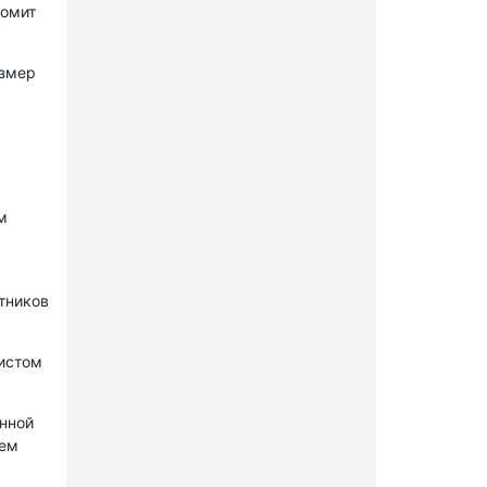
комит
азмер
м
стников
нистом
онной
лем