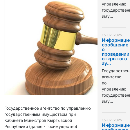
управлению
государстве
иму...
15-07-2025
Информаци
сообщение
о
проведении
открытого
ау...
Государствен
агентство
по
управлению
государстве
иму...
Государственное агентство по управлению
государственным имуществом при
Кабинете Министров Кыргызской
15-07-2025
Информаци
Республики (далее - Госимущество)
сообщение