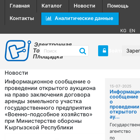
Главная
Каталог
Новости
Помощь
Контакты
Аналитические данные
KG
EN
Электронная
Торговая
Войти
Заре
Площадка
Новости
Информационное сообщение о
15-07-2025
проведении открытого аукциона
Информаци
на право заключения договора
сообщение
аренды земельного участка
о
проведении
государственного предприятия
открытого
«Военно-подсобное хозяйство»
ау...
при Министерстве обороны
Государствен
Кыргызской Республики
агентство
по