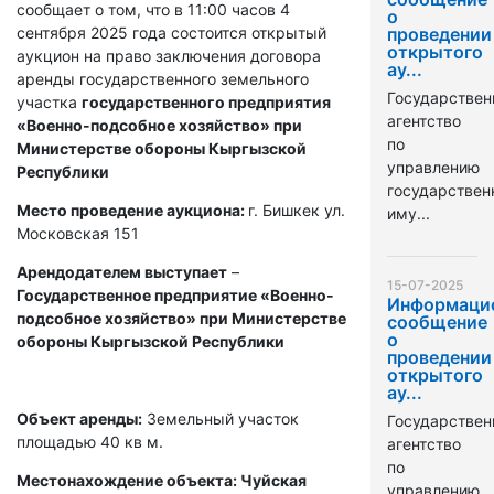
сообщает о том, что в 11:00 часов 4
о
сентября 2025 года состоится открытый
проведении
открытого
аукцион на право заключения договора
ау...
аренды государственного земельного
Государствен
участка
государственного предприятия
агентство
«Военно-подсобное хозяйство» при
по
Министерстве обороны Кыргызской
управлению
Республики
государстве
Место проведение аукциона:
г. Бишкек ул.
иму...
Московская 151
Арендодателем выступает
–
15-07-2025
Государственное предприятие «Военно-
Информаци
подсобное хозяйство» при Министерстве
сообщение
о
обороны Кыргызской Республики
проведении
открытого
ау...
Объект аренды:
Земельный участок
Государствен
площадью 40 кв м.
агентство
по
Местонахождение объекта: Чуйская
управлению