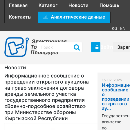
Главная
Каталог
Новости
Помощь
Контакты
Аналитические данные
KG
EN
Электронная
Торговая
Войти
Заре
Площадка
Новости
Информационное сообщение о
15-07-2025
проведении открытого аукциона
Информаци
на право заключения договора
сообщение
аренды земельного участка
о
проведении
государственного предприятия
открытого
«Военно-подсобное хозяйство»
ау...
при Министерстве обороны
Государствен
Кыргызской Республики
агентство
по