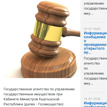
управлению
государстве
иму...
15-07-2025
Информаци
сообщение
о
проведении
открытого
ау...
Государствен
агентство
по
управлению
государстве
иму...
Государственное агентство по управлению
государственным имуществом при
Кабинете Министров Кыргызской
15-07-2025
Информаци
Республики (далее - Госимущество)
сообщение