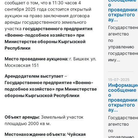
сообщает о том, что в 11:30 часов 4
о
сентября 2025 года состоится открытый
проведении
открытого
аукцион на право заключения договора
ау...
аренды государственного земельного
Государствен
участка
государственного предприятия
агентство
«Военно-подсобное хозяйство» при
по
Министерстве обороны Кыргызской
управлению
Республики
государстве
Место проведение аукциона:
г. Бишкек ул.
иму...
Московская 151
Арендодателем выступает
–
15-07-2025
Государственное предприятие «Военно-
Информаци
подсобное хозяйство» при Министерстве
сообщение
о
обороны Кыргызской Республики
проведении
открытого
ау...
Объект аренды:
Земельный участок
Государствен
площадью 2000 кв м.
агентство
по
Местонахождение объекта: Чуйская
управлению