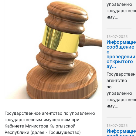
управлению
государстве
иму...
15-07-2025
Информаци
сообщение
о
проведении
открытого
ау...
Государствен
агентство
по
управлению
государстве
иму...
Государственное агентство по управлению
государственным имуществом при
Кабинете Министров Кыргызской
15-07-2025
Информаци
Республики (далее - Госимущество)
сообщение