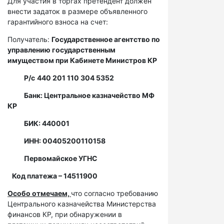
Для участия в торгах претендент должен
внести задаток в размере объявленного
гарантийного взноса на счет:
Получатель:
Государственное агентство по
управлению государственным
имуществом при Кабинете Министров КР
Р/с
440 201 110 304 5352
Банк: Центральное казначейство МФ
КР
БИК: 440001
ИНН: 00405200110158
Первомайское УГНС
Код платежа – 14511900
Особо отмечаем,
что согласно требованию
Центрального казначейства Министерства
финансов КР, при обнаружении в