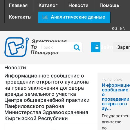
Главная
Каталог
Новости
Помощь
Контакты
Аналитические данные
KG
EN
Электронная
Торговая
Войти
Заре
Площадка
Новости
Информационное сообщение о
15-07-2025
проведении открытого аукциона
Информаци
на право заключения договора
сообщение
аренды земельного участка
о
проведении
Центра общеврачебной практики
открытого
Панфиловского района
ау...
Министерства Здравоохранения
Государствен
Кыргызской Республики
агентство
по