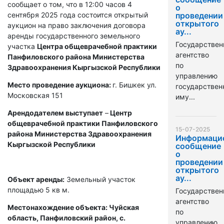
сообщает о том, что в 12:00 часов 4
о
сентября 2025 года состоится открытый
проведении
открытого
аукцион на право заключения договора
ау...
аренды государственного земельного
Государствен
участка
Центра общеврачебной практики
агентство
Панфиловского района Министерства
по
Здравоохранения Кыргызской Республики
управлению
Место проведение аукциона:
г. Бишкек ул.
государстве
Московская 151
иму...
Арендодателем выступает
–
Центр
общеврачебной практики Панфиловского
15-07-2025
района Министерства Здравоохранения
Информаци
Кыргызской Республики
сообщение
о
проведении
открытого
ау...
Объект аренды:
Земельный участок
площадью 5 кв м.
Государствен
агентство
Местонахождение объекта: Чуйская
по
область, Панфиловский район, с.
управлению