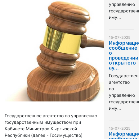
управлению
государстве
иму...
15-07-2025
Информаци
сообщение
о
проведении
открытого
ау...
Государствен
агентство
по
управлению
государстве
иму...
Государственное агентство по управлению
государственным имуществом при
Кабинете Министров Кыргызской
15-07-2025
Информаци
Республики (далее - Госимущество)
сообщение