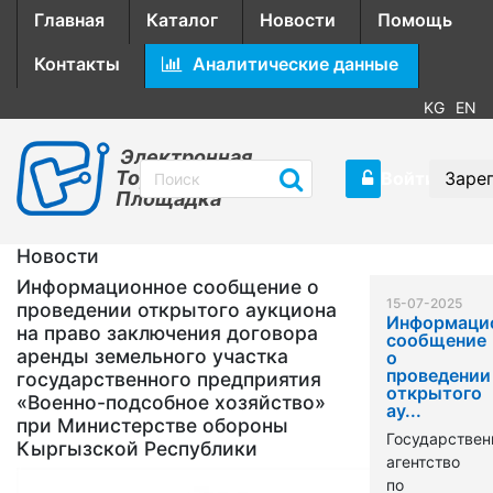
Главная
Каталог
Новости
Помощь
Контакты
Аналитические данные
KG
EN
Электронная
Торговая
Войти
Заре
Площадка
Новости
Информационное сообщение о
15-07-2025
проведении открытого аукциона
Информаци
на право заключения договора
сообщение
аренды земельного участка
о
проведении
государственного предприятия
открытого
«Военно-подсобное хозяйство»
ау...
при Министерстве обороны
Государствен
Кыргызской Республики
агентство
по