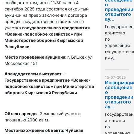
сообщает о том, что в 11:30 часов 4
о
сентября 2025 года состоится открытый
проведении
открытого
аукцион на право заключения договора
ау...
аренды государственного земельного
Государствен
участка
государственного предприятия
агентство
«Военно-подсобное хозяйство» при
по
Министерстве обороны Кыргызской
управлению
Республики
государстве
Место проведение аукциона:
г. Бишкек ул.
иму...
Московская 151
Арендодателем выступает
–
15-07-2025
Государственное предприятие «Военно-
Информаци
подсобное хозяйство» при Министерстве
сообщение
о
обороны Кыргызской Республики
проведении
открытого
ау...
Объект аренды:
Земельный участок
Государствен
площадью 2000 кв м.
агентство
по
Местонахождение объекта: Чуйская
управлению