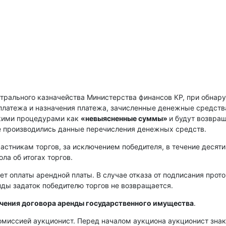
нтрального казначейства Министерства финансов КР, при обнар
платежа и назначения платежа, зачисленные денежные средств
скими процедурами как
«невыясненные суммы»
и будут возвра
е производились данные перечисления денежных средств.
астникам торгов, за исключением победителя, в течение десяти
ла об итогах торгов.
ет оплаты арендной платы. В случае отказа от подписания прот
енды задаток победителю торгов не возвращается.
ючения договора аренды государственного имущества
.
омиссией аукционист. Перед началом аукциона аукционист зна