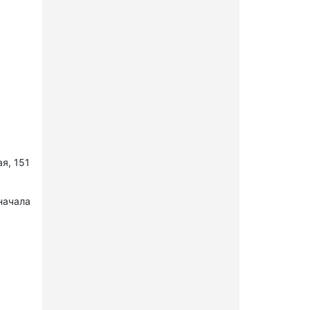
я, 151
начала
в