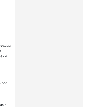
ужении
а
щены
окола
комит