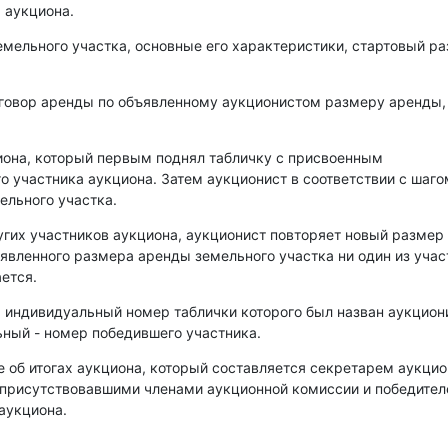
 аукциона.
емельного участка, основные его характеристики, стартовый р
оговор аренды по объявленному аукционистом размеру аренды,
иона, который первым поднял табличку с присвоенным
о участника аукциона. Затем аукционист в соответствии с шаго
ельного участка.
угих участников аукциона, аукционист повторяет новый размер
аявленного размера аренды земельного участка ни один из уча
ется.
, индивидуальный номер таблички которого был назван аукцио
ный - номер победившего участника.
е об итогах аукциона, который составляется секретарем аукци
 присутствовавшими членами аукционной комиссии и победите
аукциона.