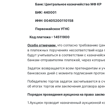
Банк: Центральное казначейство МФ КР
БИК: 440001
ИНН: 00405200110158
Первомайское УГНС
Код платежа – 14511900
Особо отмечаем,
что согласно требованию Це
в платежных поручениях несоответствий кода 
будут учитываться в соответствии с казначей
банкам-отправителям платежей, через которы
Задаток возвращается всем претендентам и уч
банковских дней с момента подписания протоко
Победителю торгов задаток засчитывается в сч
об итогах торгов или заключения договора ар
Порядок проведения аукциона на право закл
1.Аукцион проводит назначенный аукционной к