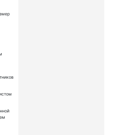
азмер
м
стников
нистом
онной
лем