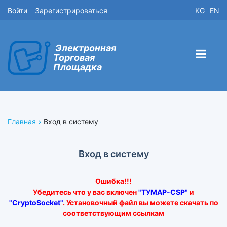
Войти
Зарегистрироваться
KG
EN
Электронная
Торговая
Площадка
Главная
Вход в систему
Вход в систему
Ошибка!!!
Убедитесь что у вас включен
"ТУМАР-CSP"
и
"CryptoSocket"
. Установочный файл вы можете скачать по
соответствующим ссылкам